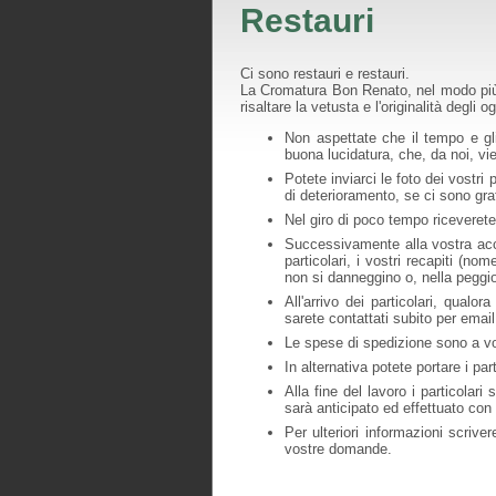
Restauri
Ci sono restauri e restauri.
La Cromatura Bon Renato, nel modo più p
risaltare la vetusta e l'originalità degli og
Non aspettate che il tempo e gli
buona lucidatura, che, da noi, vie
Potete inviarci le foto dei vostri 
di deterioramento, se ci sono graf
Nel giro di poco tempo riceverete
Successivamente alla vostra accett
particolari, i vostri recapiti (no
non si danneggino o, nella peggio
All'arrivo dei particolari, qualo
sarete contattati subito per email
Le spese di spedizione sono a vo
In alternativa potete portare i pa
Alla fine del lavoro i particolar
sarà anticipato ed effettuato co
Per ulteriori informazioni scriv
vostre domande.