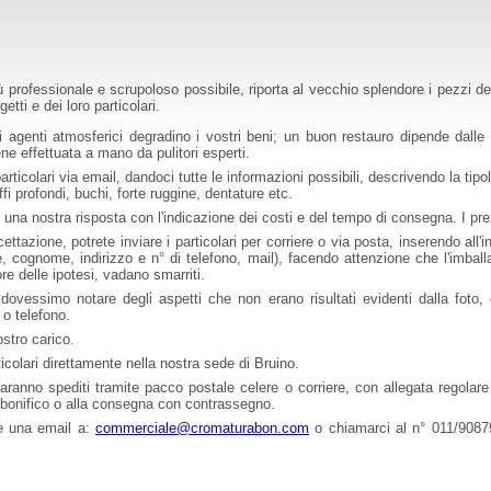
rofessionale e scrupoloso possibile, riporta al vecchio splendore i pezzi de
getti e dei loro particolari.
 agenti atmosferici degradino i vostri beni; un buon restauro dipende dalle
ne effettuata a mano da pulitori esperti.
particolari via email, dandoci tutte le informazioni possibili, descrivendo la tipo
fi profondi, buchi, forte ruggine, dentature etc.
 una nostra risposta con l'indicazione dei costi e del tempo di consegna. I prez
azione, potrete inviare i particolari per corriere o via posta, inserendo all'i
me, cognome, indirizzo e n° di telefono, mail), facendo attenzione che l'imball
re delle ipotesi, vadano smarriti.
ra dovessimo notare degli aspetti che non erano risultati evidenti dalla foto
 o telefono.
stro carico.
rticolari direttamente nella nostra sede di Bruino.
i saranno spediti tramite pacco postale celere o corriere, con allegata regolare
n bonifico o alla consegna con contrassegno.
ere una email a:
commerciale@cromaturabon.com
o chiamarci al n° 011/9087